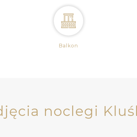
Balkon
djęcia noclegi Kluś