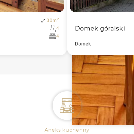
2
30
m
Domek góralski
4
4
Domek
Aneks kuchenny