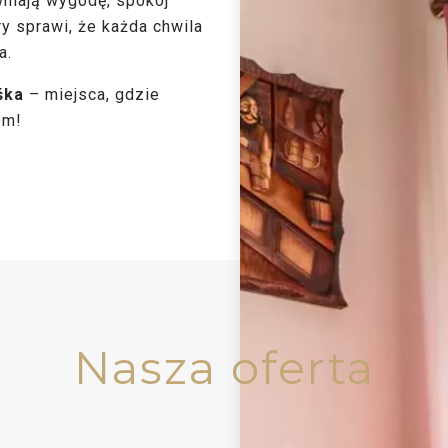
niają wygodę, spokój
ry sprawi, że każda chwila
a.
śka
– miejsca, gdzie
em!
Nasza oferta