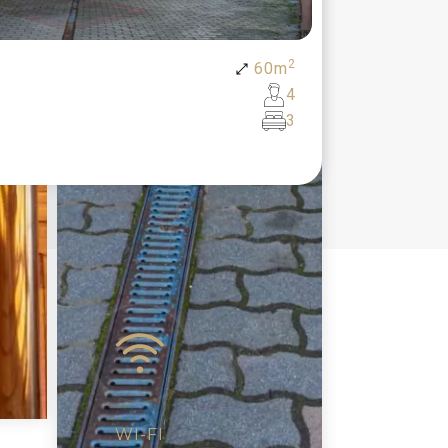
2
60
m
4
3
WI-FI