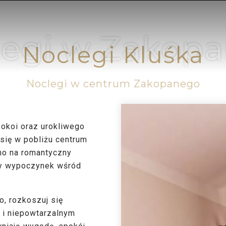
legi w Zakop
Noclegi Kluśka
Noclegi w centrum Zakopanego
okoi oraz urokliwego
 się w pobliżu centrum
wno na romantyczny
ny wypoczynek wśród
, rozkoszuj się
ą i niepowtarzalnym