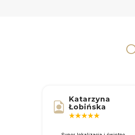
O
Katarzyna
Łobińska
omfort”
„Super lokalizacja i świetne