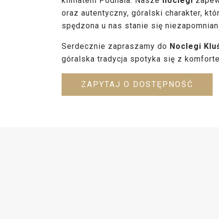
klimatem Podhala. Nasze
noclegi
zapew
oraz autentyczny, góralski charakter, któ
spędzona u nas stanie się niezapomnian
Serdecznie zapraszamy do
Noclegi Klu
góralska tradycja spotyka się z komfort
ZAPYTAJ O DOSTĘPNOŚĆ