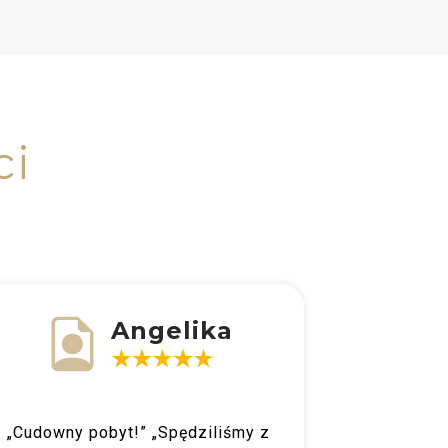
ci
Angelika
„Rewe
„Cudowny pobyt!” „Spędziliśmy z