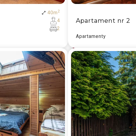
2
40
m
Apartament nr 2
4
2
Apartamenty