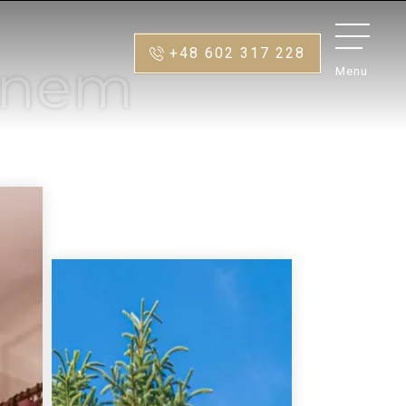
+48 602 317 228
anem
Menu